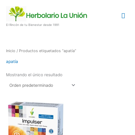
Ir
Me
al
contenido
prin
El Rincón de tu Bienestar desde 1991
Inicio
/ Productos etiquetados “apatía”
apatía
Mostrando el único resultado