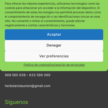
Para ofrecer las mejores experiencias, utilizamos tecnologías como las
cookies para almacenar y/o acceder a la información del dispositivo. El
consentimiento de estas tecnologías nos permitirá procesar datos como
el comportamiento de navegación o las identificaciones únicas en este
sitio. No consentir o retirar el consentimiento, puede afectar
negativamente a ciertas características y funciones.
Encuéntranos
Aceptar
Dirección
Denegar
Calle Mayor 96 (al lado BBVA) 30360 La Unión (Murcia)
Ver preferencias
Teléfonos
Política de cookies
Declaración de privacidad
968 560 638 – 633 596 069
herbolariolaunion@gmail.com
Síguenos