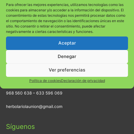
Para ofrecer las mejores experiencias, utilizamos tecnologías como las
cookies para almacenar y/o acceder a la información del dispositivo. El
consentimiento de estas tecnologías nos permitirá procesar datos como
el comportamiento de navegación o las identificaciones únicas en este
sitio. No consentir o retirar el consentimiento, puede afectar
negativamente a ciertas características y funciones.
Encuéntranos
Aceptar
Dirección
Denegar
Calle Mayor 96 (al lado BBVA) 30360 La Unión (Murcia)
Ver preferencias
Teléfonos
Política de cookies
Declaración de privacidad
968 560 638 – 633 596 069
herbolariolaunion@gmail.com
Síguenos