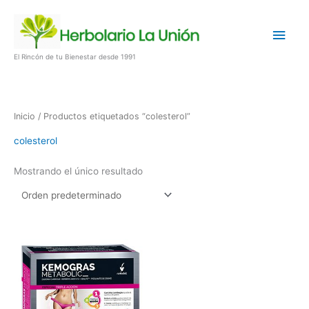
Ir
Men
al
contenido
princ
El Rincón de tu Bienestar desde 1991
Inicio
/ Productos etiquetados “colesterol”
colesterol
Mostrando el único resultado