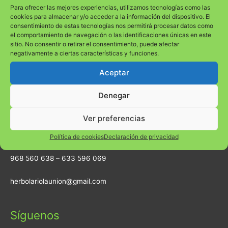
Para ofrecer las mejores experiencias, utilizamos tecnologías como las
cookies para almacenar y/o acceder a la información del dispositivo. El
consentimiento de estas tecnologías nos permitirá procesar datos como
el comportamiento de navegación o las identificaciones únicas en este
sitio. No consentir o retirar el consentimiento, puede afectar
negativamente a ciertas características y funciones.
Encuéntranos
Aceptar
Dirección
Denegar
Calle Mayor 96 (al lado BBVA) 30360 La Unión (Murcia)
Ver preferencias
Teléfonos
Política de cookies
Declaración de privacidad
968 560 638 – 633 596 069
herbolariolaunion@gmail.com
Síguenos