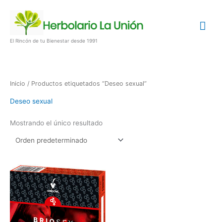
Ir
Me
al
contenido
prin
El Rincón de tu Bienestar desde 1991
Inicio
/ Productos etiquetados “Deseo sexual”
Deseo sexual
Mostrando el único resultado