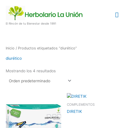
Ir
Me
al
contenido
prin
El Rincón de tu Bienestar desde 1991
Inicio
/ Productos etiquetados “diurético”
diurético
Mostrando los 4 resultados
COMPLEMENTOS
DIRETIK