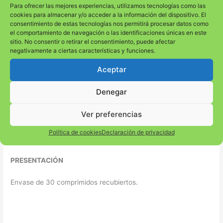
Para ofrecer las mejores experiencias, utilizamos tecnologías como las
PRECAUCIONES
cookies para almacenar y/o acceder a la información del dispositivo. El
consentimiento de estas tecnologías nos permitirá procesar datos como
No se recomienda su uso durante el embarazo y la lactancia.
el comportamiento de navegación o las identificaciones únicas en este
No tome este complemento alimenticio si es alérgico o
sitio. No consentir o retirar el consentimiento, puede afectar
negativamente a ciertas características y funciones.
intolerante a alguno de sus ingredientes.
No se recomienda para personas menores de 18 años.
Aceptar
Consultar con un profesional en caso de enfermedades
autoinmunes, toma de hipnóticos, sedantes y antidepresivos.
Denegar
MODO DE EMPLEO
Ver preferencias
Tomar 1 comprimido media hora antes de dormir.
Política de cookies
Declaración de privacidad
Dosis diaria recomendada: 1 comprimido.
PRESENTACIÓN
Envase de 30 comprimidos recubiertos.