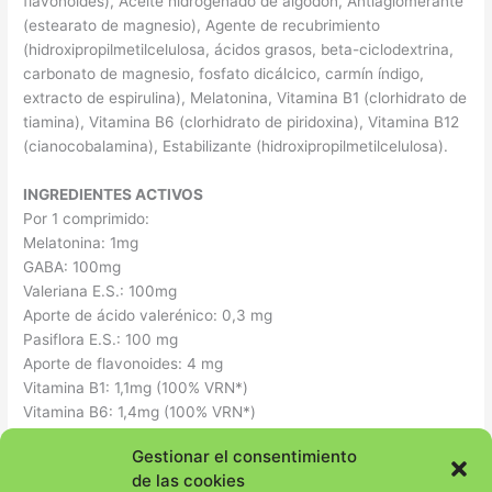
flavonoides), Aceite hidrogenado de algodón, Antiaglomerante
(estearato de magnesio), Agente de recubrimiento
(hidroxipropilmetilcelulosa, ácidos grasos, beta-ciclodextrina,
carbonato de magnesio, fosfato dicálcico, carmín índigo,
extracto de espirulina), Melatonina, Vitamina B1 (clorhidrato de
tiamina), Vitamina B6 (clorhidrato de piridoxina), Vitamina B12
(cianocobalamina), Estabilizante (hidroxipropilmetilcelulosa).
INGREDIENTES ACTIVOS
Por 1 comprimido:
Melatonina: 1mg
GABA: 100mg
Valeriana E.S.: 100mg
Aporte de ácido valerénico: 0,3 mg
Pasiflora E.S.: 100 mg
Aporte de flavonoides: 4 mg
Vitamina B1: 1,1mg (100% VRN*)
Vitamina B6: 1,4mg (100% VRN*)
Vitamina B12: 2,5 µg (100% VRN*)
Gestionar el consentimiento
*VRN: Valores de Referencia de Nutrientes.
de las cookies