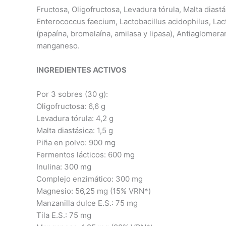
Fructosa, Oligofructosa, Levadura tórula, Malta diastá
Enterococcus faecium, Lactobacillus acidophilus, Lact
(papaína, bromelaína, amilasa y lipasa), Antiaglomera
manganeso.
INGREDIENTES ACTIVOS
Por 3 sobres (30 g):
Oligofructosa: 6,6 g
Levadura tórula: 4,2 g
Malta diastásica: 1,5 g
Piña en polvo: 900 mg
Fermentos lácticos: 600 mg
Inulina: 300 mg
Complejo enzimático: 300 mg
Magnesio: 56,25 mg (15% VRN*)
Manzanilla dulce E.S.: 75 mg
Tila E.S.: 75 mg