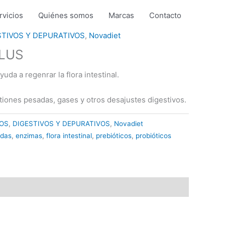
rvicios
Quiénes somos
Marcas
Contacto
STIVOS Y DEPURATIVOS
,
Novadiet
LUS
yuda a regenrar la flora intestinal.
iones pesadas, gases y otros desajustes digestivos.
OS
,
DIGESTIVOS Y DEPURATIVOS
,
Novadiet
adas
,
enzimas
,
flora intestinal
,
prebióticos
,
probióticos